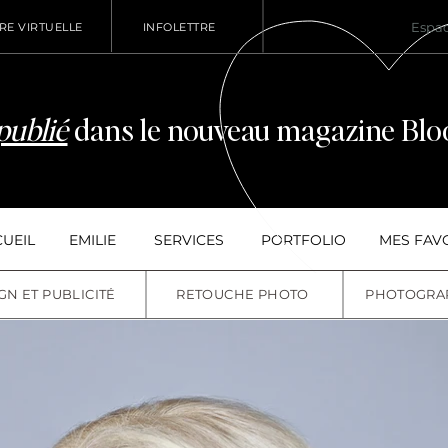
Espac
E VIRTUELLE
INFOLETTRE
publié
dans le nouveau magazine Blo
UEIL
EMILIE
SERVICES
PORTFOLIO
MES FAV
GN ET PUBLICITÉ
RETOUCHE PHOTO
PHOTOGRA