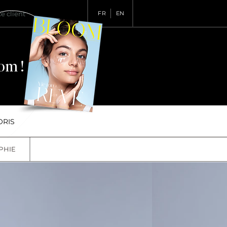
e client
FR
EN
om !
ORIS
PHIE