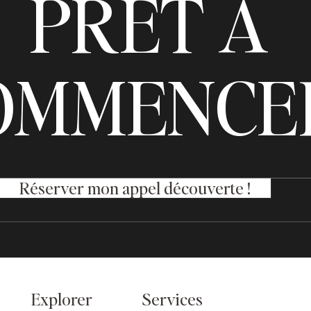
PRÊT À
OMMENCER
Réserver mon appel découverte !
Explorer
Services